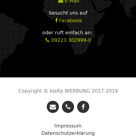
E-Mail
m
besucht uns auf
Facebook
f
oder ruft einfach an:
09223 302999-0
p
Copyright © klaRa WERBUNG 2017-2019
m
p
f
Impressum
Datenschutzerklärung